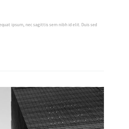
quat ipsum, nec sagittis sem nibh id elit. Duis sed