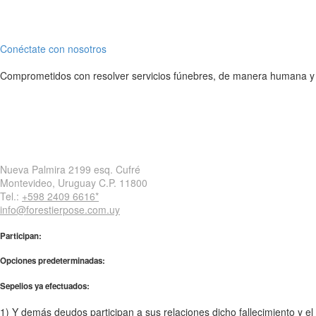
Conéctate con nosotros
Comprometidos con resolver servicios fúnebres, de manera humana y 
Nueva Palmira 2199 esq. Cufré
Montevideo, Uruguay C.P. 11800
Tel.:
+598 2409 6616*
info@forestierpose.com.uy
Participan:
Opciones predeterminadas:
Sepelios ya efectuados:
1) Y demás deudos participan a sus relaciones dicho fallecimiento y e